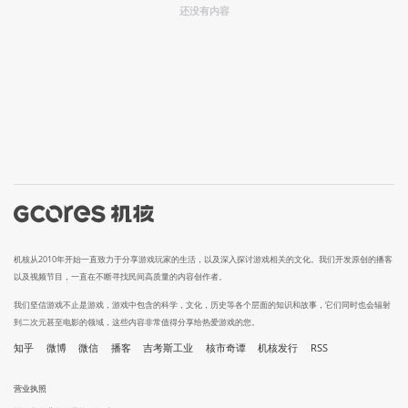
还没有内容
机核从2010年开始一直致力于分享游戏玩家的生活，以及深入探讨游戏相关的文化。我们开发原创的播客
以及视频节目，一直在不断寻找民间高质量的内容创作者。
我们坚信游戏不止是游戏，游戏中包含的科学，文化，历史等各个层面的知识和故事，它们同时也会辐射
到二次元甚至电影的领域，这些内容非常值得分享给热爱游戏的您。
知乎
微博
微信
播客
吉考斯工业
核市奇谭
机核发行
RSS
营业执照