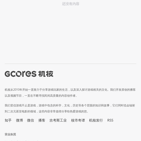
还没有内容
机核从2010年开始一直致力于分享游戏玩家的生活，以及深入探讨游戏相关的文化。我们开发原创的播客
以及视频节目，一直在不断寻找民间高质量的内容创作者。
我们坚信游戏不止是游戏，游戏中包含的科学，文化，历史等各个层面的知识和故事，它们同时也会辐射
到二次元甚至电影的领域，这些内容非常值得分享给热爱游戏的您。
知乎
微博
微信
播客
吉考斯工业
核市奇谭
机核发行
RSS
营业执照