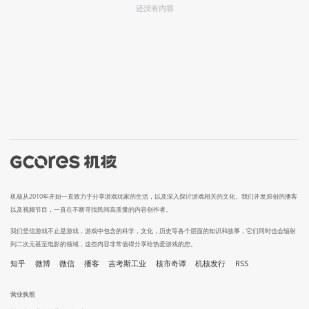
还没有内容
机核从2010年开始一直致力于分享游戏玩家的生活，以及深入探讨游戏相关的文化。我们开发原创的播客
以及视频节目，一直在不断寻找民间高质量的内容创作者。
我们坚信游戏不止是游戏，游戏中包含的科学，文化，历史等各个层面的知识和故事，它们同时也会辐射
到二次元甚至电影的领域，这些内容非常值得分享给热爱游戏的您。
知乎
微博
微信
播客
吉考斯工业
核市奇谭
机核发行
RSS
营业执照