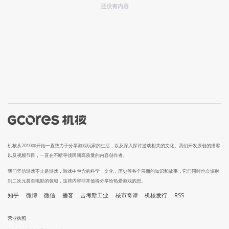
还没有内容
机核从2010年开始一直致力于分享游戏玩家的生活，以及深入探讨游戏相关的文化。我们开发原创的播客
以及视频节目，一直在不断寻找民间高质量的内容创作者。
我们坚信游戏不止是游戏，游戏中包含的科学，文化，历史等各个层面的知识和故事，它们同时也会辐射
到二次元甚至电影的领域，这些内容非常值得分享给热爱游戏的您。
知乎
微博
微信
播客
吉考斯工业
核市奇谭
机核发行
RSS
营业执照