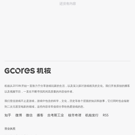
还没有内容
机核从2010年开始一直致力于分享游戏玩家的生活，以及深入探讨游戏相关的文化。我们开发原创的播客
以及视频节目，一直在不断寻找民间高质量的内容创作者。
我们坚信游戏不止是游戏，游戏中包含的科学，文化，历史等各个层面的知识和故事，它们同时也会辐射
到二次元甚至电影的领域，这些内容非常值得分享给热爱游戏的您。
知乎
微博
微信
播客
吉考斯工业
核市奇谭
机核发行
RSS
营业执照