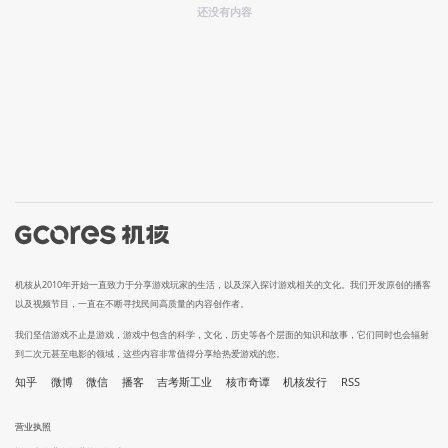
还没有内容
机核从2010年开始一直致力于分享游戏玩家的生活，以及深入探讨游戏相关的文化。我们开发原创的播客
以及视频节目，一直在不断寻找民间高质量的内容创作者。
我们坚信游戏不止是游戏，游戏中包含的科学，文化，历史等各个层面的知识和故事，它们同时也会辐射
到二次元甚至电影的领域，这些内容非常值得分享给热爱游戏的您。
知乎
微博
微信
播客
吉考斯工业
核市奇谭
机核发行
RSS
营业执照