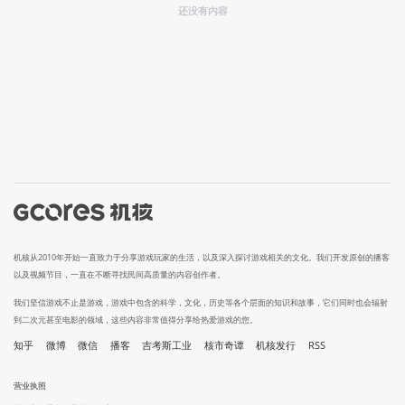
还没有内容
机核从2010年开始一直致力于分享游戏玩家的生活，以及深入探讨游戏相关的文化。我们开发原创的播客
以及视频节目，一直在不断寻找民间高质量的内容创作者。
我们坚信游戏不止是游戏，游戏中包含的科学，文化，历史等各个层面的知识和故事，它们同时也会辐射
到二次元甚至电影的领域，这些内容非常值得分享给热爱游戏的您。
知乎
微博
微信
播客
吉考斯工业
核市奇谭
机核发行
RSS
营业执照