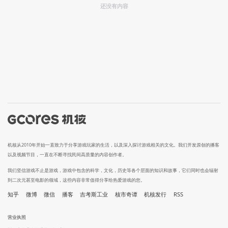
还没有内容
机核从2010年开始一直致力于分享游戏玩家的生活，以及深入探讨游戏相关的文化。我们开发原创的播客
以及视频节目，一直在不断寻找民间高质量的内容创作者。
我们坚信游戏不止是游戏，游戏中包含的科学，文化，历史等各个层面的知识和故事，它们同时也会辐射
到二次元甚至电影的领域，这些内容非常值得分享给热爱游戏的您。
知乎
微博
微信
播客
吉考斯工业
核市奇谭
机核发行
RSS
营业执照