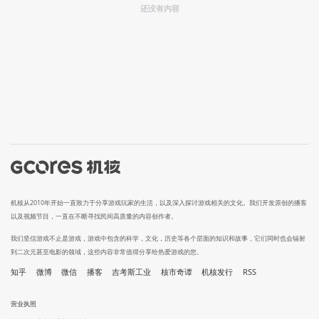
还没有内容
机核从2010年开始一直致力于分享游戏玩家的生活，以及深入探讨游戏相关的文化。我们开发原创的播客
以及视频节目，一直在不断寻找民间高质量的内容创作者。
我们坚信游戏不止是游戏，游戏中包含的科学，文化，历史等各个层面的知识和故事，它们同时也会辐射
到二次元甚至电影的领域，这些内容非常值得分享给热爱游戏的您。
知乎
微博
微信
播客
吉考斯工业
核市奇谭
机核发行
RSS
营业执照