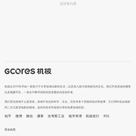
还没有内容
机核从2010年开始一直致力于分享游戏玩家的生活，以及深入探讨游戏相关的文化。我们开发原创的播客
以及视频节目，一直在不断寻找民间高质量的内容创作者。
我们坚信游戏不止是游戏，游戏中包含的科学，文化，历史等各个层面的知识和故事，它们同时也会辐射
到二次元甚至电影的领域，这些内容非常值得分享给热爱游戏的您。
知乎
微博
微信
播客
吉考斯工业
核市奇谭
机核发行
RSS
营业执照