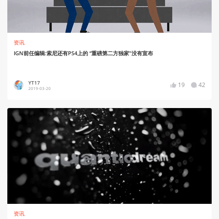
资讯
IGN前任编辑:索尼还有PS4上的 “重磅第二方独家"没有宣布
YT17
19
42
2019-03-20
资讯