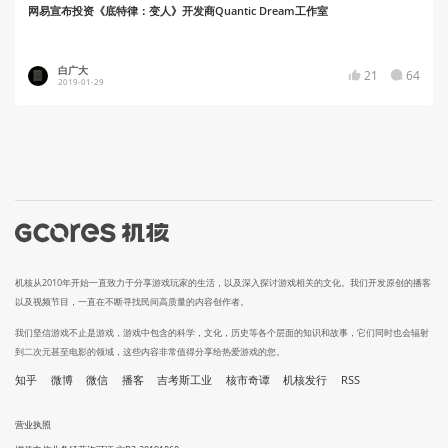
网易宣布投资《底特律：变人》开发商Quantic Dream工作室
白广大
21
64
2019-01-29
机核从2010年开始一直致力于分享游戏玩家的生活，以及深入探讨游戏相关的文化。我们开发原创的播客
以及视频节目，一直在不断寻找民间高质量的内容创作者。
我们坚信游戏不止是游戏，游戏中包含的科学，文化，历史等各个层面的知识和故事，它们同时也会辐射
到二次元甚至电影的领域，这些内容非常值得分享给热爱游戏的您。
知乎
微博
微信
播客
吉考斯工业
核市奇谭
机核发行
RSS
营业执照