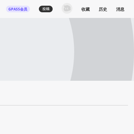
收藏
历史
消息
GPASS会员