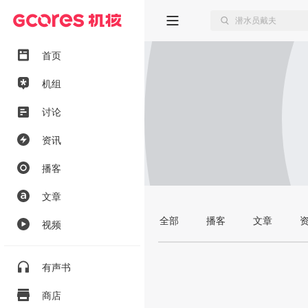
首页
机组
讨论
资讯
播客
文章
全部
播客
文章
视频
有声书
商店