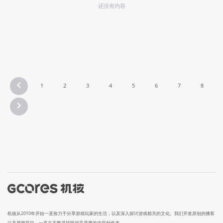
还没有内容
1
2
3
4
5
6
7
8
机核从2010年开始一直致力于分享游戏玩家的生活，以及深入探讨游戏相关的文化。我们开发原创的播客
以及视频节目，一直在不断寻找民间高质量的内容创作者。