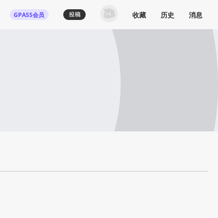
收藏
历史
消息
GPASS会员