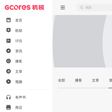
首页
机组
讨论
资讯
播客
文章
全部
播客
文章
视频
有声书
商店