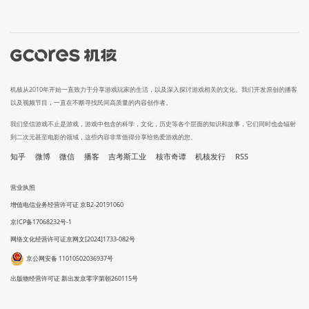
机核从2010年开始一直致力于分享游戏玩家的生活，以及深入探讨游戏相关的文化。我们开发原创的播客
以及视频节目，一直在不断寻找民间高质量的内容创作者。
我们坚信游戏不止是游戏，游戏中包含的科学，文化，历史等各个层面的知识和故事，它们同时也会辐射
到二次元甚至电影的领域，这些内容非常值得分享给热爱游戏的您。
知乎
微博
微信
播客
吉考斯工业
核市奇谭
机核发行
RSS
营业执照
增值电信业务经营许可证 京B2-20191060
京ICP备17068232号-1
网络文化经营许可证京网文[2024]1733-082号
京公网安备 11010502036937号
出版物经营许可证 新出发京零字第朝260115号