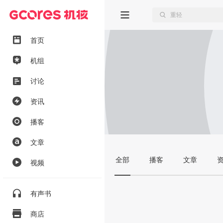
首页
机组
讨论
资讯
播客
文章
全部
播客
文章
视频
有声书
商店