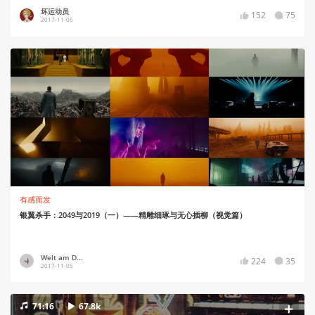
坏运动员
152
75
2017-11-06
有感而发
银翼杀手：2049与2019（一）——精雕细琢与无心插柳（视觉篇）
Welt am D...
224
35
2017-11-05
71:16
67.8k