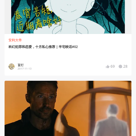
安利大帝
科幻犯罪和恋爱，十月私心推荐｜半宅映话#02
盲灯
69
28
2017-11-13