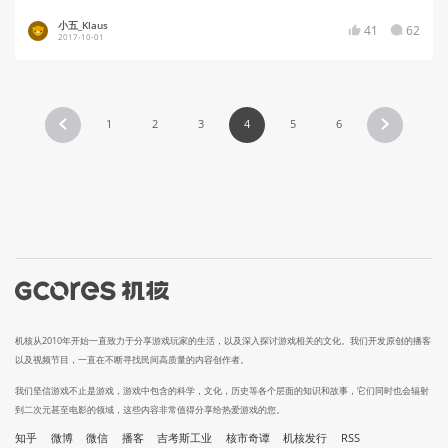
小五_Klaus
41
62
2017-10-01
1
2
3
4
5
6
机核从2010年开始一直致力于分享游戏玩家的生活，以及深入探讨游戏相关的文化。我们开发原创的播客
以及视频节目，一直在不断寻找民间高质量的内容创作者。
我们坚信游戏不止是游戏，游戏中包含的科学，文化，历史等各个层面的知识和故事，它们同时也会辐射
到二次元甚至电影的领域，这些内容非常值得分享给热爱游戏的您。
知乎
微博
微信
播客
吉考斯工业
核市奇谭
机核发行
RSS