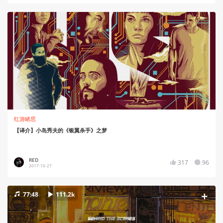
红游睹思
【译介】小岛秀夫的《银翼杀手》之梦
RED
317
96
2017-10-27
77:48
111.2k