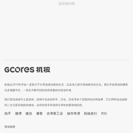
还没有内容
机核从2010年开始一直致力于分享游戏玩家的生活，以及深入探讨游戏相关的文化。我们开发原创的播客
以及视频节目，一直在不断寻找民间高质量的内容创作者。
我们坚信游戏不止是游戏，游戏中包含的科学，文化，历史等各个层面的知识和故事，它们同时也会辐射
到二次元甚至电影的领域，这些内容非常值得分享给热爱游戏的您。
知乎
微博
微信
播客
吉考斯工业
核市奇谭
机核发行
RSS
营业执照