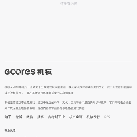
还没有内容
机核从2010年开始一直致力于分享游戏玩家的生活，以及深入探讨游戏相关的文化。我们开发原创的播客
以及视频节目，一直在不断寻找民间高质量的内容创作者。
我们坚信游戏不止是游戏，游戏中包含的科学，文化，历史等各个层面的知识和故事，它们同时也会辐射
到二次元甚至电影的领域，这些内容非常值得分享给热爱游戏的您。
知乎
微博
微信
播客
吉考斯工业
核市奇谭
机核发行
RSS
营业执照