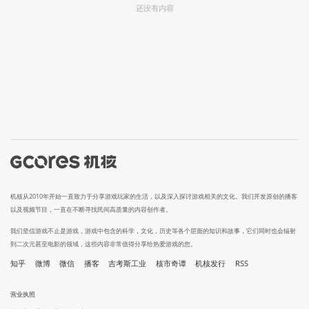
还没有内容
机核从2010年开始一直致力于分享游戏玩家的生活，以及深入探讨游戏相关的文化。我们开发原创的播客
以及视频节目，一直在不断寻找民间高质量的内容创作者。
我们坚信游戏不止是游戏，游戏中包含的科学，文化，历史等各个层面的知识和故事，它们同时也会辐射
到二次元甚至电影的领域，这些内容非常值得分享给热爱游戏的您。
知乎
微博
微信
播客
吉考斯工业
核市奇谭
机核发行
RSS
营业执照