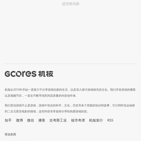
还没有内容
机核从2010年开始一直致力于分享游戏玩家的生活，以及深入探讨游戏相关的文化。我们开发原创的播客
以及视频节目，一直在不断寻找民间高质量的内容创作者。
我们坚信游戏不止是游戏，游戏中包含的科学，文化，历史等各个层面的知识和故事，它们同时也会辐射
到二次元甚至电影的领域，这些内容非常值得分享给热爱游戏的您。
知乎
微博
微信
播客
吉考斯工业
核市奇谭
机核发行
RSS
营业执照