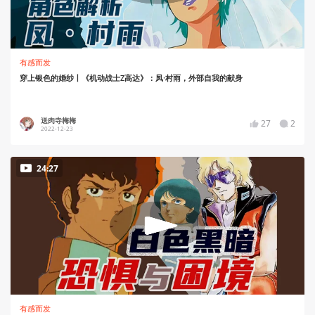
有感而发
穿上银色的婚纱丨《机动战士Z高达》：凤·村雨，外部自我的献身
送肉寺梅梅
27
2
2022-12-23
24:27
有感而发