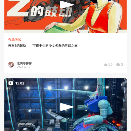
有感而发
来自Z的鼓动——宇宙中少男少女各自的寻路之旅
送肉寺梅梅
29
0
2023-02-17
15:02