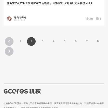
你会害怕死亡吗？阿姆罗与白色黑暗，《机动战士Z高达》完全解说 Vol.4
送肉寺梅梅
20
1
2022-12-19
1
2
3
4
5
6
7
8
机核从2010年开始一直致力于分享游戏玩家的生活，以及深入探讨游戏相关的文化。我们开发原创的播客
以及视频节目，一直在不断寻找民间高质量的内容创作者。