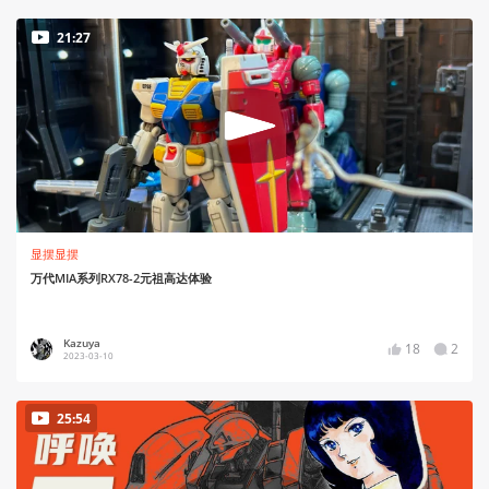
21:27
显摆显摆
万代MIA系列RX78-2元祖高达体验
Kazuya
18
2
2023-03-10
25:54