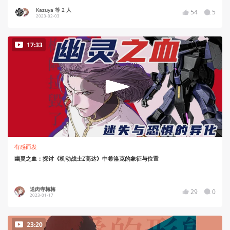
Kazuya 等 2 人
54
5
2023-02-03
17:33
有感而发
幽灵之血：探讨《机动战士Z高达》中希洛克的象征与位置
送肉寺梅梅
29
0
2023-01-17
23:20