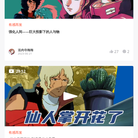
有感而发
强化人间——巨大投影下的人与物
送肉寺梅梅
27
2
2023-06-21
29:52
有感而发