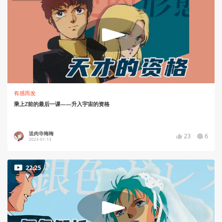
有感而发
乘上Z前的最后一课——升入宇宙的资格
送肉寺梅梅
23
6
2023-01-13
22:25