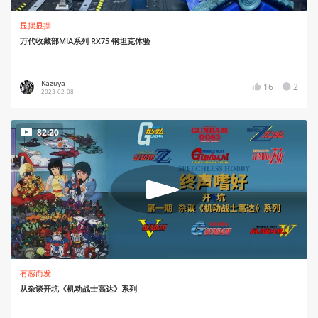
显摆显摆
万代收藏部MIA系列 RX75 钢坦克体验
Kazuya
16
2
2023-02-08
82:20
有感而发
从杂谈开坑《机动战士高达》系列