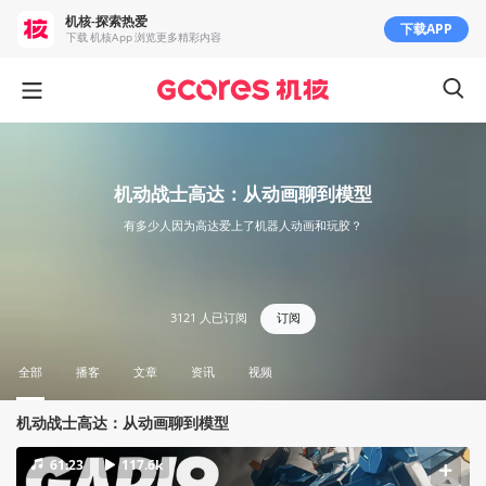
机核-探索热爱
下载APP
下载 机核App 浏览更多精彩内容
机动战士高达：从动画聊到模型
有多少人因为高达爱上了机器人动画和玩胶？
3121
人已订阅
订阅
全部
播客
文章
资讯
视频
机动战士高达：从动画聊到模型
61:23
117.6k