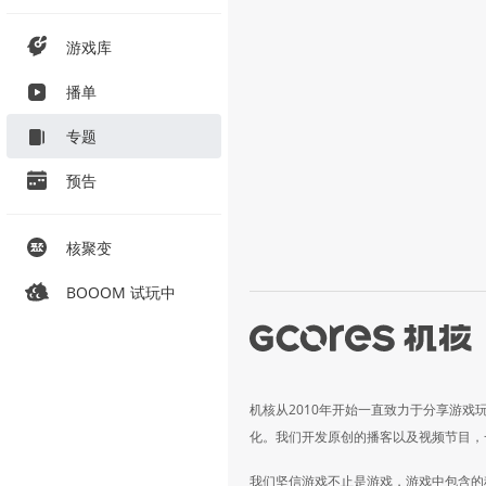
游戏库
播单
专题
预告
核聚变
BOOOM 试玩中
机核从2010年开始一直致力于分享游戏
化。我们开发原创的播客以及视频节目，
我们坚信游戏不止是游戏，游戏中包含的