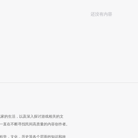
还没有内容
玩家的生活，以及深入探讨游戏相关的文
一直在不断寻找民间高质量的内容创作者。
科学，文化，历史等各个层面的知识和故