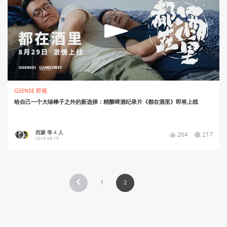
GSENSE 即视
给自己一个大绿棒子之外的新选择：精酿啤酒纪录片《都在酒里》即将上线
西蒙 等 4 人
264
217
2019-08-19
1
2