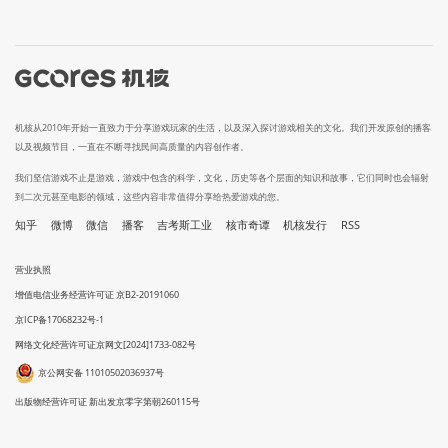
机核从2010年开始一直致力于分享游戏玩家的生活，以及深入探讨游戏相关的文化。我们开发原创的播客
以及视频节目，一直在不断寻找民间高质量的内容创作者。
我们坚信游戏不止是游戏，游戏中包含的科学，文化，历史等各个层面的知识和故事，它们同时也会辐射
到二次元甚至电影的领域，这些内容非常值得分享给热爱游戏的您。
知乎
微博
微信
播客
吉考斯工业
核市奇谭
机核发行
RSS
营业执照
增值电信业务经营许可证 京B2-20191060
京ICP备17068232号-1
网络文化经营许可证京网文[2024]1733-082号
京公网安备 11010502036937号
出版物经营许可证 新出发京零字第朝260115号