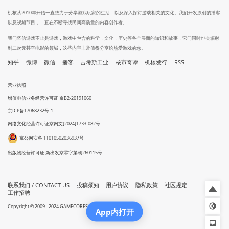
机核从2010年开始一直致力于分享游戏玩家的生活，以及深入探讨游戏相关的文化。我们开发原创的播客
以及视频节目，一直在不断寻找民间高质量的内容创作者。
我们坚信游戏不止是游戏，游戏中包含的科学，文化，历史等各个层面的知识和故事，它们同时也会辐射
到二次元甚至电影的领域，这些内容非常值得分享给热爱游戏的您。
知乎
微博
微信
播客
吉考斯工业
核市奇谭
机核发行
RSS
营业执照
增值电信业务经营许可证 京B2-20191060
京ICP备17068232号-1
网络文化经营许可证京网文[2024]1733-082号
京公网安备 11010502036937号
出版物经营许可证 新出发京零字第朝260115号
联系我们 / CONTACT US
投稿须知
用户协议
隐私政策
社区规定
工作招聘
Copyright © 2009 - 2024 GAMECORES. All Rights Reserved
App内打开