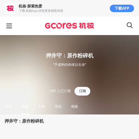
机核-探索热爱
下载APP
下载 机核App 浏览更多精彩内容
押井守：原作粉碎机
“予虚构的肉体以生命”
1397
人已订阅
订阅
全部
播客
文章
资讯
视频
押井守：原作粉碎机