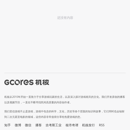
还没有内容
机核从2010年开始一直致力于分享游戏玩家的生活，以及深入探讨游戏相关的文化。我们开发原创的播客
以及视频节目，一直在不断寻找民间高质量的内容创作者。
我们坚信游戏不止是游戏，游戏中包含的科学，文化，历史等各个层面的知识和故事，它们同时也会辐射
到二次元甚至电影的领域，这些内容非常值得分享给热爱游戏的您。
知乎
微博
微信
播客
吉考斯工业
核市奇谭
机核发行
RSS