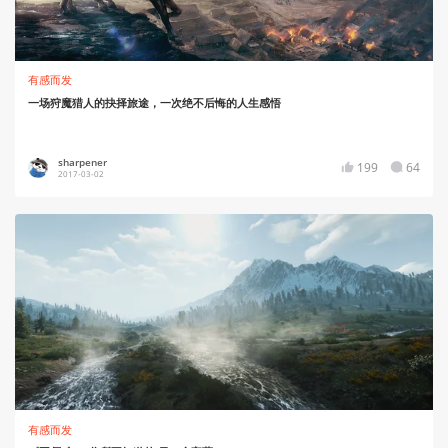
有感而发
一场狩魔猎人的抉择旅途，一次绝不后悔的人生感悟
sharpener
199
64
2017-03-02
有感而发