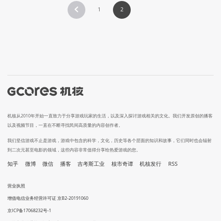
1
2
机核从2010年开始一直致力于分享游戏玩家的生活，以及深入探讨游戏相关的文化。我们开发原创的播客
以及视频节目，一直在不断寻找民间高质量的内容创作者。
我们坚信游戏不止是游戏，游戏中包含的科学，文化，历史等各个层面的知识和故事，它们同时也会辐射
到二次元甚至电影的领域，这些内容非常值得分享给热爱游戏的您。
知乎
微博
微信
播客
吉考斯工业
核市奇谭
机核发行
RSS
营业执照
增值电信业务经营许可证 京B2-20191060
京ICP备17068232号-1