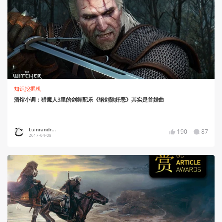
知识挖掘机
酒馆小调：猎魔人3里的剑舞配乐《钢剑除奸恶》其实是首婚曲
Luinrandr...
190
87
2017-04-08