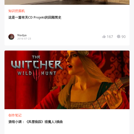
知识挖掘机
这是一篇有关CD Projekt的回顾简史
Nadya
167
90
2016-07-23
创作笔记
酒馆小调：《风雪狼踪》猎魔人3插曲