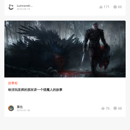
Luinrandr...
171
66
2016-05-15
故事烩
给没玩巫师的朋友讲一个猎魔人的故事
重也
76
48
2016-01-30