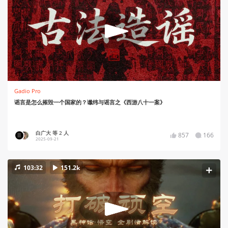
Gadio Pro
谣言是怎么摧毁一个国家的？谶纬与谣言之《西游八十一案》
白广大 等 2 人
857
166
2025-09-21
103:32
151.2k