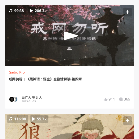
99:38
206.3k
Gadio Pro
戒网勿听 | 《黑神话：悟空》全剧情解读-第四章
白广大 等 3 人
911
369
2025-01-05
116:08
55.7k