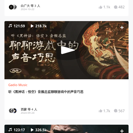
白广大 等 3 人
1.1k
482
2024-10-22
121:59
218.7k
Gadio Music
听《黑神话：悟空》音频总监聊聊游戏中的声音巧思
西蒙 等 4 人
1.7k
567
2024-09-24
123:17
326.5k