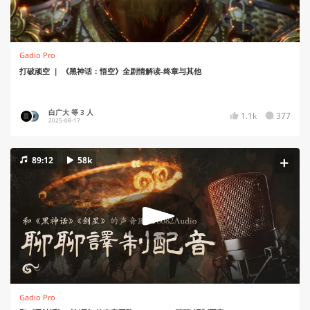
Gadio Pro
打破顽空 ｜ 《黑神话：悟空》全剧情解读-终章与其他
白广大 等 3 人
1.1k
377
2025-08-17
89:12
58k
Gadio Pro