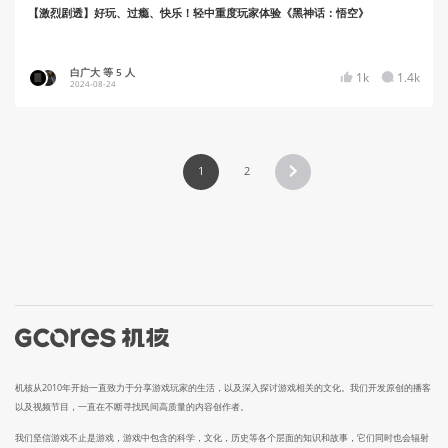
【激烈剧透】好玩、过瘾、快乐！轻中重度玩家体验《黑神话：悟空》
白广大 等 5 人
1k
1.4k
2024-08-24
1
2
机核从2010年开始一直致力于分享游戏玩家的生活，以及深入探讨游戏相关的文化。我们开发原创的播客
以及视频节目，一直在不断寻找民间高质量的内容创作者。
我们坚信游戏不止是游戏，游戏中包含的科学，文化，历史等各个层面的知识和故事，它们同时也会辐射