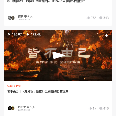
和《黑神话》《剑星》的声音团队 8082Audio 聊聊“译制配音”
西蒙 等 5 人
972
343
2025-06-27
126:07
173.4k
Gadio Pro
皆不由己 | 《黑神话：悟空》全剧情解读-第五章
白广大 等 3 人
1k
410
2025-03-30