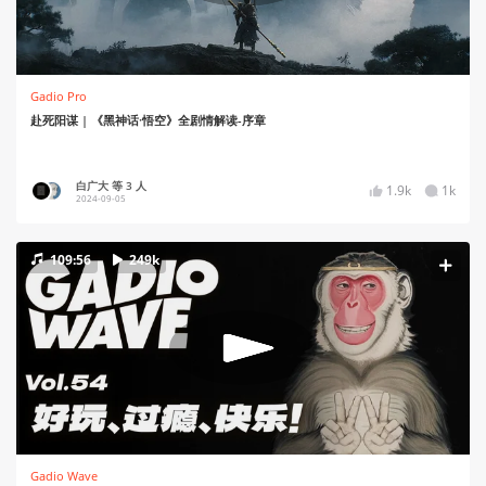
Gadio Pro
赴死阳谋 | 《黑神话·悟空》全剧情解读-序章
白广大 等 3 人
1.9k
1k
2024-09-05
109:56
249k
Gadio Wave