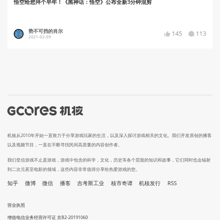
悟空给您拜个早年！《黑神话：悟空》公布全新3分钟混剪
势不可挡的肖尔
145
113
2021-02-09
机核从2010年开始一直致力于分享游戏玩家的生活，以及深入探讨游戏相关的文化。我们开发原创的播客
以及视频节目，一直在不断寻找民间高质量的内容创作者。
我们坚信游戏不止是游戏，游戏中包含的科学，文化，历史等各个层面的知识和故事，它们同时也会辐射
到二次元甚至电影的领域，这些内容非常值得分享给热爱游戏的您。
知乎
微博
微信
播客
吉考斯工业
核市奇谭
机核发行
RSS
营业执照
增值电信业务经营许可证 京B2-20191060