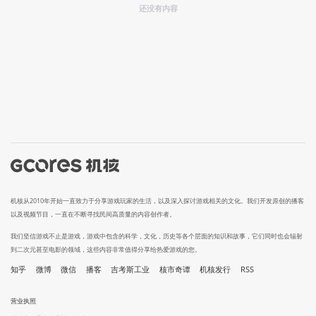
还没有内容
机核从2010年开始一直致力于分享游戏玩家的生活，以及深入探讨游戏相关的文化。我们开发原创的播客
以及视频节目，一直在不断寻找民间高质量的内容创作者。
我们坚信游戏不止是游戏，游戏中包含的科学，文化，历史等各个层面的知识和故事，它们同时也会辐射
到二次元甚至电影的领域，这些内容非常值得分享给热爱游戏的您。
知乎
微博
微信
播客
吉考斯工业
核市奇谭
机核发行
RSS
营业执照