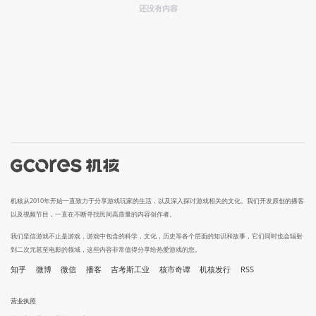
还没有内容
机核从2010年开始一直致力于分享游戏玩家的生活，以及深入探讨游戏相关的文化。我们开发原创的播客
以及视频节目，一直在不断寻找民间高质量的内容创作者。
我们坚信游戏不止是游戏，游戏中包含的科学，文化，历史等各个层面的知识和故事，它们同时也会辐射
到二次元甚至电影的领域，这些内容非常值得分享给热爱游戏的您。
知乎
微博
微信
播客
吉考斯工业
核市奇谭
机核发行
RSS
营业执照