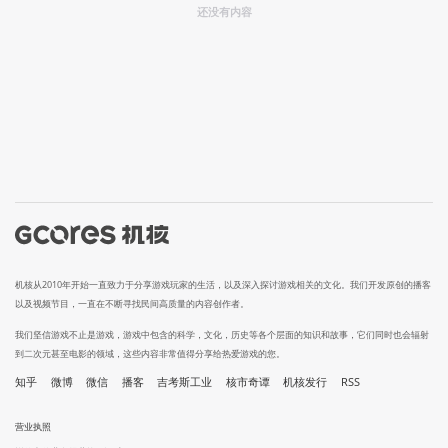
还没有内容
机核从2010年开始一直致力于分享游戏玩家的生活，以及深入探讨游戏相关的文化。我们开发原创的播客
以及视频节目，一直在不断寻找民间高质量的内容创作者。
我们坚信游戏不止是游戏，游戏中包含的科学，文化，历史等各个层面的知识和故事，它们同时也会辐射
到二次元甚至电影的领域，这些内容非常值得分享给热爱游戏的您。
知乎
微博
微信
播客
吉考斯工业
核市奇谭
机核发行
RSS
营业执照