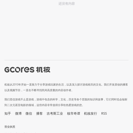
还没有内容
机核从2010年开始一直致力于分享游戏玩家的生活，以及深入探讨游戏相关的文化。我们开发原创的播客
以及视频节目，一直在不断寻找民间高质量的内容创作者。
我们坚信游戏不止是游戏，游戏中包含的科学，文化，历史等各个层面的知识和故事，它们同时也会辐射
到二次元甚至电影的领域，这些内容非常值得分享给热爱游戏的您。
知乎
微博
微信
播客
吉考斯工业
核市奇谭
机核发行
RSS
营业执照