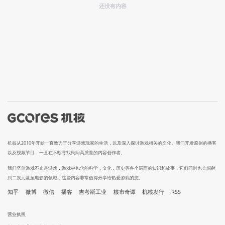
还没有内容
机核从2010年开始一直致力于分享游戏玩家的生活，以及深入探讨游戏相关的文化。我们开发原创的播客
以及视频节目，一直在不断寻找民间高质量的内容创作者。
我们坚信游戏不止是游戏，游戏中包含的科学，文化，历史等各个层面的知识和故事，它们同时也会辐射
到二次元甚至电影的领域，这些内容非常值得分享给热爱游戏的您。
知乎
微博
微信
播客
吉考斯工业
核市奇谭
机核发行
RSS
营业执照