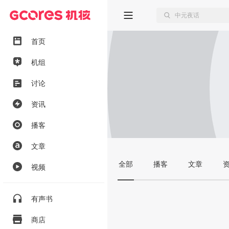
首页
机组
讨论
资讯
播客
文章
全部
播客
文章
视频
有声书
商店