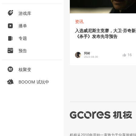
游戏库
资讯
播单
入选威尼斯主竞赛，大卫·芬奇新
《杀手》发布先导预告
专题
预告
阿岭
16
2023-08-30
核聚变
BOOOM 试玩中
机核从2010年开始一直致力于分享游戏