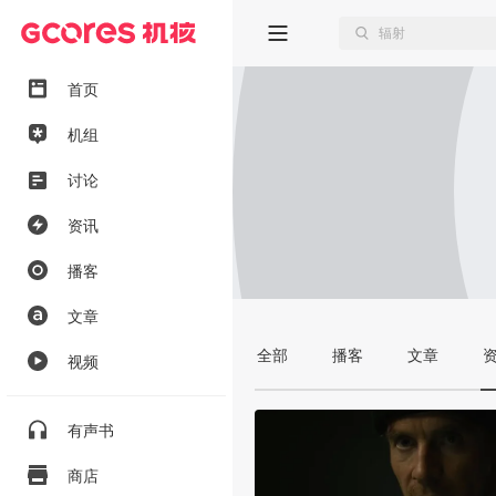
首页
机组
讨论
资讯
播客
文章
全部
播客
文章
视频
有声书
商店