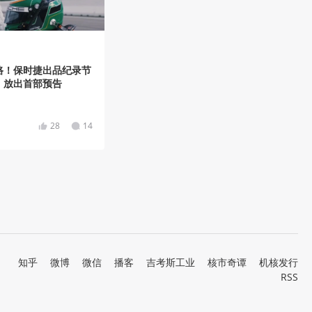
路！保时捷出品纪录节
》放出首部预告
28
14
知乎
微博
微信
播客
吉考斯工业
核市奇谭
机核发行
RSS