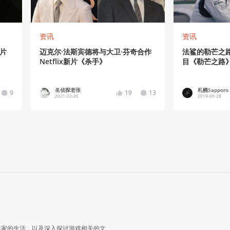
资讯
资讯
片
迈克尔·法斯宾德将与大卫·芬奇合作
法鲨的勒芒之
Netflix新片《杀手》
目《勒芒之路
名侦探老张
札幌Sapporo
9
19
13
2021-02-26
2019-09-28
玩家的生活，以及深入探讨游戏相关的文