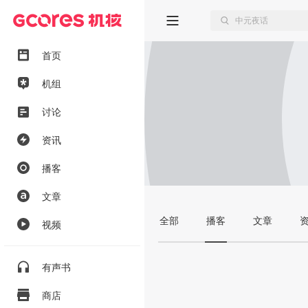
首页
机组
讨论
资讯
播客
文章
全部
播客
文章
视频
有声书
商店