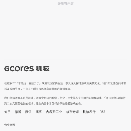
还没有内容
机核从2010年开始一直致力于分享游戏玩家的生活，以及深入探讨游戏相关的文化。我们开发原创的播客
以及视频节目，一直在不断寻找民间高质量的内容创作者。
我们坚信游戏不止是游戏，游戏中包含的科学，文化，历史等各个层面的知识和故事，它们同时也会辐射
到二次元甚至电影的领域，这些内容非常值得分享给热爱游戏的您。
知乎
微博
微信
播客
吉考斯工业
核市奇谭
机核发行
RSS
营业执照