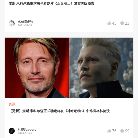
麦斯·米科尔森主演黑色喜剧片《正义骑士》发布美版预告
名侦探老张
45
23
2021-04-16
资讯
【更新】麦斯·米科尔森正式确定将在《神奇动物3》中饰演格林德沃
札幌Sapporo
76
99
2020-11-26