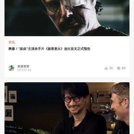
资讯
爽爆！"拔叔"主演杀手片《极寒复出》放出首支正式预告
开开开开
36
46
2019-01-08