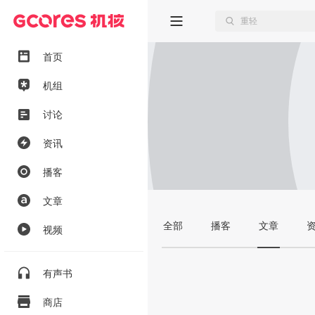
首页
机组
讨论
资讯
播客
文章
全部
播客
文章
视频
有声书
商店