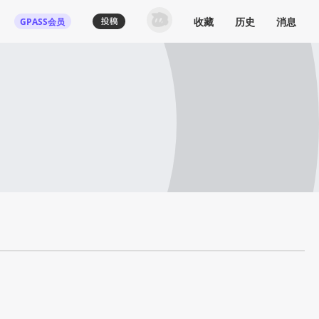
收藏
历史
消息
GPASS会员