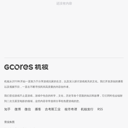
还没有内容
机核从2010年开始一直致力于分享游戏玩家的生活，以及深入探讨游戏相关的文化。我们开发原创的播客
以及视频节目，一直在不断寻找民间高质量的内容创作者。
我们坚信游戏不止是游戏，游戏中包含的科学，文化，历史等各个层面的知识和故事，它们同时也会辐射
到二次元甚至电影的领域，这些内容非常值得分享给热爱游戏的您。
知乎
微博
微信
播客
吉考斯工业
核市奇谭
机核发行
RSS
营业执照