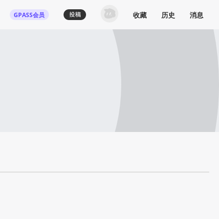
收藏
历史
消息
GPASS会员