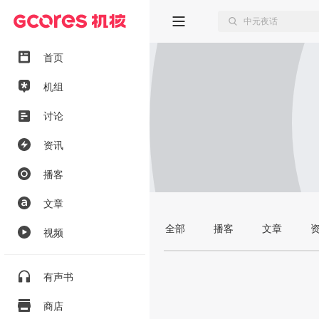
首页
机组
讨论
资讯
播客
文章
全部
播客
文章
视频
有声书
商店