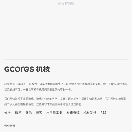
还没有内容
机核从2010年开始一直致力于分享游戏玩家的生活，以及深入探讨游戏相关的文化。我们开发原创的播客
以及视频节目，一直在不断寻找民间高质量的内容创作者。
我们坚信游戏不止是游戏，游戏中包含的科学，文化，历史等各个层面的知识和故事，它们同时也会辐射
到二次元甚至电影的领域，这些内容非常值得分享给热爱游戏的您。
知乎
微博
微信
播客
吉考斯工业
核市奇谭
机核发行
RSS
营业执照