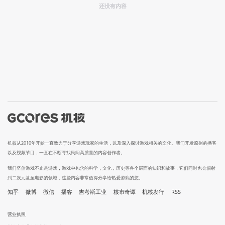
还没有内容
机核从2010年开始一直致力于分享游戏玩家的生活，以及深入探讨游戏相关的文化。我们开发原创的播客
以及视频节目，一直在不断寻找民间高质量的内容创作者。
我们坚信游戏不止是游戏，游戏中包含的科学，文化，历史等各个层面的知识和故事，它们同时也会辐射
到二次元甚至电影的领域，这些内容非常值得分享给热爱游戏的您。
知乎
微博
微信
播客
吉考斯工业
核市奇谭
机核发行
RSS
营业执照