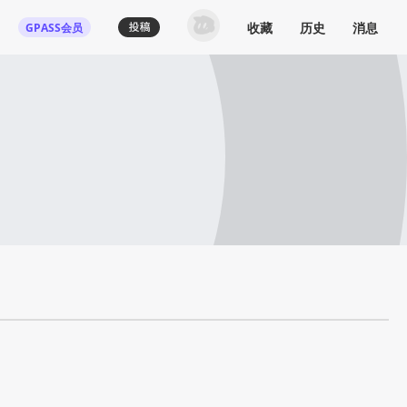
收藏
历史
消息
GPASS会员