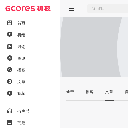
首页
机组
讨论
资讯
播客
文章
全部
播客
文章
视频
有声书
商店