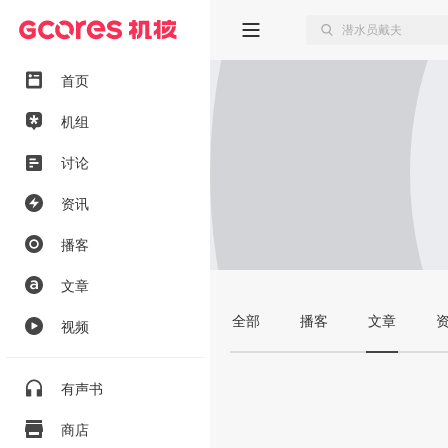
首页
机组
讨论
资讯
播客
文章
全部
播客
文章
视频
有声书
商店