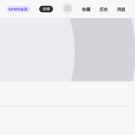
收藏
历史
消息
GPASS会员