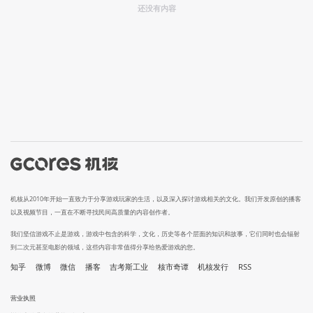
还没有内容
机核从2010年开始一直致力于分享游戏玩家的生活，以及深入探讨游戏相关的文化。我们开发原创的播客
以及视频节目，一直在不断寻找民间高质量的内容创作者。
我们坚信游戏不止是游戏，游戏中包含的科学，文化，历史等各个层面的知识和故事，它们同时也会辐射
到二次元甚至电影的领域，这些内容非常值得分享给热爱游戏的您。
知乎
微博
微信
播客
吉考斯工业
核市奇谭
机核发行
RSS
营业执照