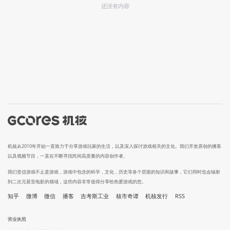
还没有内容
机核从2010年开始一直致力于分享游戏玩家的生活，以及深入探讨游戏相关的文化。我们开发原创的播客
以及视频节目，一直在不断寻找民间高质量的内容创作者。
我们坚信游戏不止是游戏，游戏中包含的科学，文化，历史等各个层面的知识和故事，它们同时也会辐射
到二次元甚至电影的领域，这些内容非常值得分享给热爱游戏的您。
知乎
微博
微信
播客
吉考斯工业
核市奇谭
机核发行
RSS
营业执照