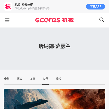
机核-探索热爱
下载APP
下载 机核App 浏览更多精彩内容
唐纳德·萨瑟兰
全部
播客
文章
资讯
视频