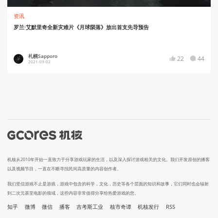
资讯
罗兰·艾默里奇全新灾难片《月球陨落》放出首支先导预告
札幌Sapporo
22
44
2021-09-02
机核从2010年开始一直致力于分享游戏玩家的生活，以及深入探讨游戏相关的文化。我们开发原创的播客
以及视频节目，一直在不断寻找民间高质量的内容创作者。
我们坚信游戏不止是游戏，游戏中包含的科学，文化，历史等各个层面的知识和故事，它们同时也会辐射
到二次元甚至电影的领域，这些内容非常值得分享给热爱游戏的您。
知乎
微博
微信
播客
吉考斯工业
核市奇谭
机核发行
RSS