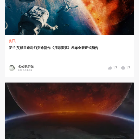
资讯
罗兰·艾默里奇科幻灾难新作《月球陨落》发布全新正式预告
名侦探老张
13
13
2022-01-07