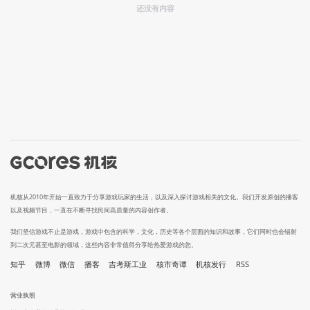
还没有内容
机核从2010年开始一直致力于分享游戏玩家的生活，以及深入探讨游戏相关的文化。我们开发原创的播客
以及视频节目，一直在不断寻找民间高质量的内容创作者。
我们坚信游戏不止是游戏，游戏中包含的科学，文化，历史等各个层面的知识和故事，它们同时也会辐射
到二次元甚至电影的领域，这些内容非常值得分享给热爱游戏的您。
知乎
微博
微信
播客
吉考斯工业
核市奇谭
机核发行
RSS
营业执照